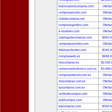
i-Compras.com
$4,999
buenosairescompras.com
Oferta
comprasalcosto.com
Oferta
clubdecompras.net
Oferta
compreargentino.com
Oferta
e-muebles.com
Oferta
catalogodecompras.com
$850.
compratuservidor.com
Oferta
fidelizarclientes.com
$345.
comprasweb.es
$899.
miscompras.es
$2,500
comercioelectronico.com.es
$3,999
comprasinternet.com.es
Oferta
miscompras.com.es
Oferta
tuscompras.com.es
Oferta
centrodecompra.com
Oferta
publicompra.com
Oferta
topcompras.com
$550.