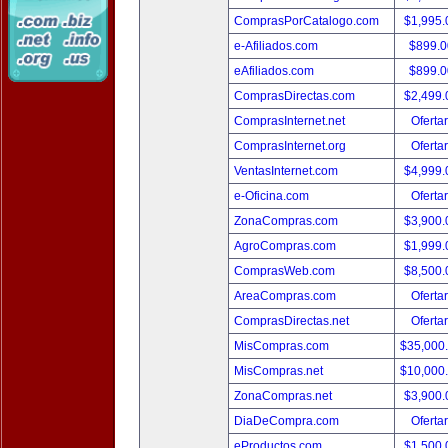
ComprasPorCatalogo.com
$1,995
e-Afiliados.com
$899.
eAfiliados.com
$899.
ComprasDirectas.com
$2,499
ComprasInternet.net
Oferta
ComprasInternet.org
Oferta
VentasInternet.com
$4,999
e-Oficina.com
Oferta
ZonaCompras.com
$3,900
AgroCompras.com
$1,999
ComprasWeb.com
$8,500
AreaCompras.com
Oferta
ComprasDirectas.net
Oferta
MisCompras.com
$35,000
MisCompras.net
$10,000
ZonaCompras.net
$3,900
DiaDeCompra.com
Oferta
eProductos.com
$1,500