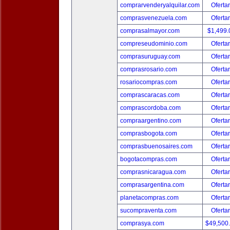
comprarvenderyalquilar.com
Oferta
comprasvenezuela.com
Oferta
comprasalmayor.com
$1,499
compreseudominio.com
Oferta
comprasuruguay.com
Oferta
comprasrosario.com
Oferta
rosariocompras.com
Oferta
comprascaracas.com
Oferta
comprascordoba.com
Oferta
compraargentino.com
Oferta
comprasbogota.com
Oferta
comprasbuenosaires.com
Oferta
bogotacompras.com
Oferta
comprasnicaragua.com
Oferta
comprasargentina.com
Oferta
planetacompras.com
Oferta
sucompraventa.com
Oferta
comprasya.com
$49,500