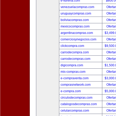
e-libreria.com
$800.
venezuelacompras.com
Oferta
uruguaycompras.com
Oferta
boliviacompras.com
Oferta
mexicocompras.com
Oferta
argentinacompras.com
$3,499
comerciosynegocios.com
Oferta
clickcompra.com
$9,500
carrodecompra.com
Oferta
carrodecompras.com
Oferta
digicompra.com
$1,500
mis-compras.com
Oferta
e-compraventa.com
$3,000
comprasnetwork.com
Oferta
e-compra.com
$5,000
circulodecompras.com
Oferta
catalogosdecompras.com
Oferta
celularcompras.com
Oferta