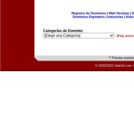
Registro de Dominios
|
Web Hosting
|
D
Dominios Expirados
|
Industrias
|
Indu
Categorías de Dominio:
[Pág. princi
** Precios expre
© 2002/2022 Solo10.com