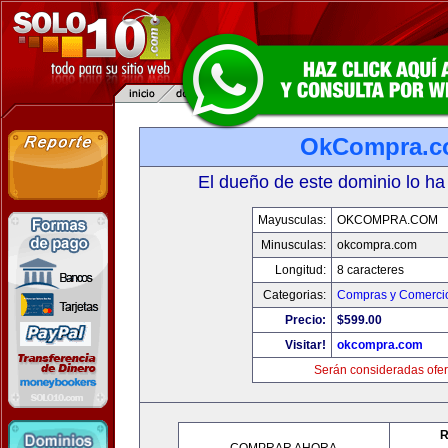
OkCompra.
El dueño de este dominio lo ha
Mayusculas:
OKCOMPRA.COM
Minusculas:
okcompra.com
Longitud:
8 caracteres
Categorias:
Compras y Comercio
Precio:
$599.00
Visitar!
okcompra.com
Serán consideradas ofer
R