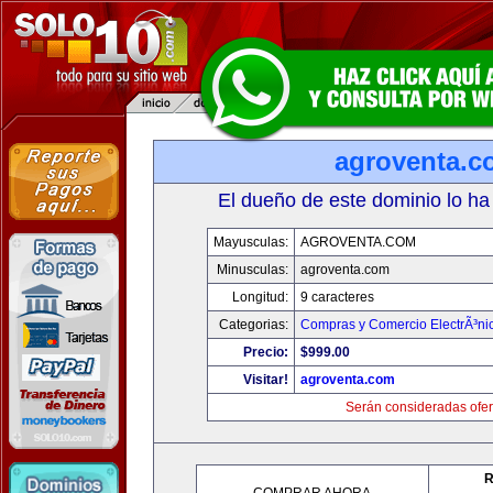
agroventa.c
El dueño de este dominio lo ha
Mayusculas:
AGROVENTA.COM
Minusculas:
agroventa.com
Longitud:
9 caracteres
Categorias:
Compras y Comercio ElectrÃ³ni
Precio:
$999.00
Visitar!
agroventa.com
Serán consideradas ofer
R