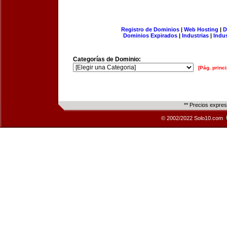
Registro de Dominios
|
Web Hosting
|
D
Dominios Expirados
|
Industrias
|
Indu
Categorías de Dominio:
[Pág. princi
** Precios expre
© 2002/2022 Solo10.com