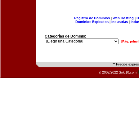
Registro de Dominios
|
Web Hosting
|
D
Dominios Expirados
|
Industrias
|
Indu
Categorías de Dominio:
[Pág. princi
** Precios expre
© 2002/2022 Solo10.com