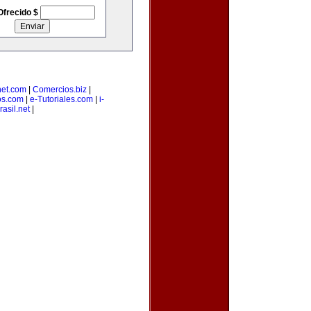
Ofrecido $
net.com
|
Comercios.biz
|
os.com
|
e-Tutoriales.com
|
i-
rasil.net
|