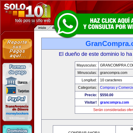
GranCompra.
El dueño de este dominio lo ha
Mayusculas:
GRANCOMPRA.CO
Minusculas:
grancompra.com
Longitud:
10 caracteres
Categorias:
Compras y Comercio
Precio:
$550.00
Visitar!
grancompra.com
Serán consideradas ofer
R