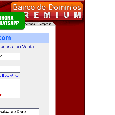
com
 puesto en Venta
M
 ElectrÃ³nico
tas
ealizar una Oferta