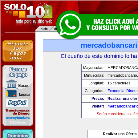
mercadobancar
El dueño de este dominio lo ha
Mayusculas:
MERCADOBANCA
Minusculas:
mercadobancario
Longitud:
15 caracteres
Categorias:
Economia, Dinero
Precio:
Realizar una ofer
Visitar!
mercadobancari
Serán consideradas ofer
Realizar una Oferta