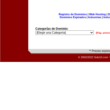
Registro de Dominios
|
Web Hosting
|
D
Dominios Expirados
|
Industrias
|
Indu
Categorías de Dominio:
[Pág. princi
** Precios expre
© 2002/2022 Solo10.com