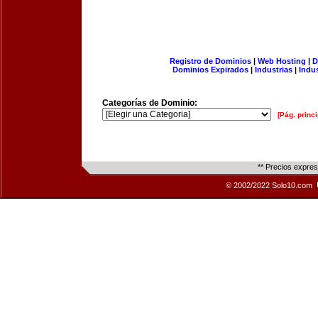
Registro de Dominios
|
Web Hosting
|
D
Dominios Expirados
|
Industrias
|
Indu
Categorías de Dominio:
[Pág. princi
** Precios expre
© 2002/2022 Solo10.com