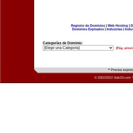
Registro de Dominios
|
Web Hosting
|
D
Dominios Expirados
|
Industrias
|
Indu
Categorías de Dominio:
[Pág. princi
** Precios expre
© 2002/2022 Solo10.com