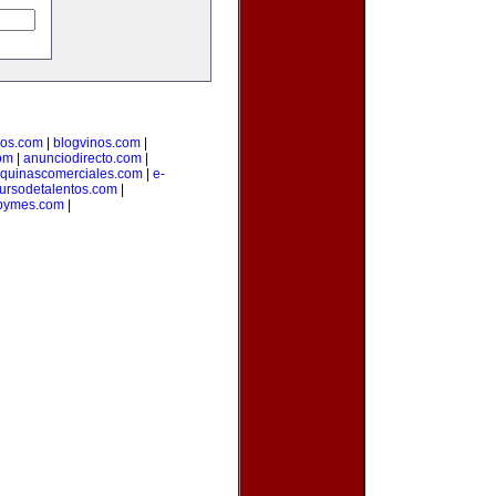
ios.com
|
blogvinos.com
|
om
|
anunciodirecto.com
|
quinascomerciales.com
|
e-
ursodetalentos.com
|
pymes.com
|