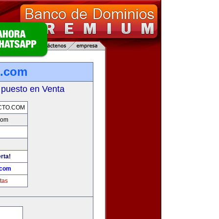
o.com
 puesto en Venta
CTO.COM
com
rta!
.com
tas