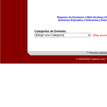
Registro de Dominios
|
Web Hosting
|
D
Dominios Expirados
|
Industrias
|
Indu
Categorías de Dominio:
[Pág. princi
** Precios expre
© 2002/2022 Solo10.com