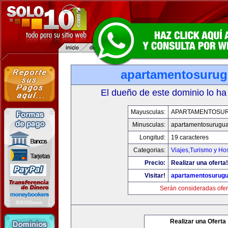
apartamentosuru
El dueño de este dominio lo ha
Mayusculas:
APARTAMENTOSU
Minusculas:
apartamentosurugu
Longitud:
19 caracteres
Categorias:
Viajes,Turismo y Ho
Precio:
Realizar una oferta!
Visitar!
apartamentosurug
Serán consideradas ofer
Realizar una Oferta