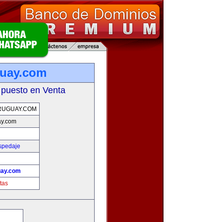
guay.com
 puesto en Venta
RUGUAY.COM
ay.com
spedaje
uay.com
tas