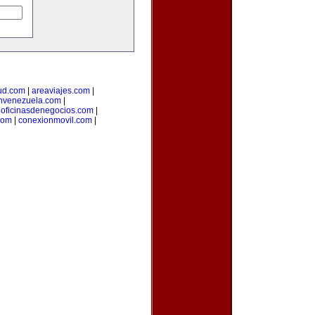
ud.com
|
areaviajes.com
|
nvenezuela.com
|
|
oficinasdenegocios.com
|
com
|
conexionmovil.com
|