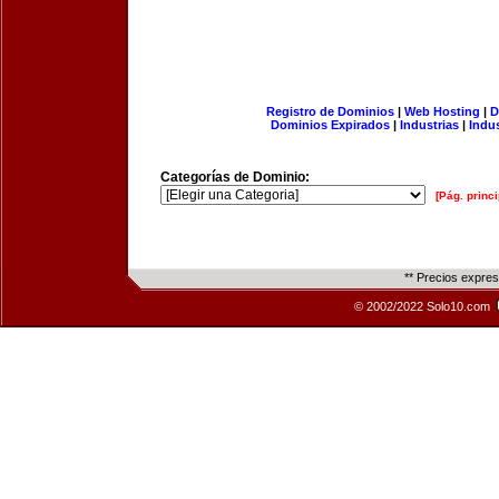
Registro de Dominios
|
Web Hosting
|
D
Dominios Expirados
|
Industrias
|
Indu
Categorías de Dominio:
[Pág. princi
** Precios expre
© 2002/2022 Solo10.com