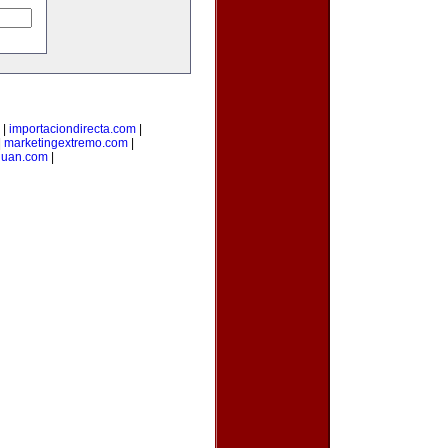
|
importaciondirecta.com
|
|
marketingextremo.com
|
juan.com
|