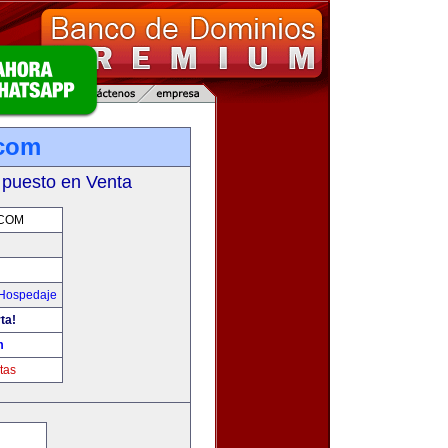
.com
 puesto en Venta
COM
 Hospedaje
ta!
m
tas