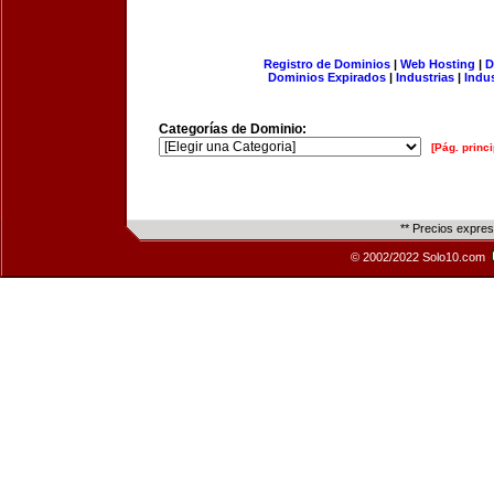
Registro de Dominios
|
Web Hosting
|
D
Dominios Expirados
|
Industrias
|
Indu
Categorías de Dominio:
[Pág. princi
** Precios expre
© 2002/2022 Solo10.com