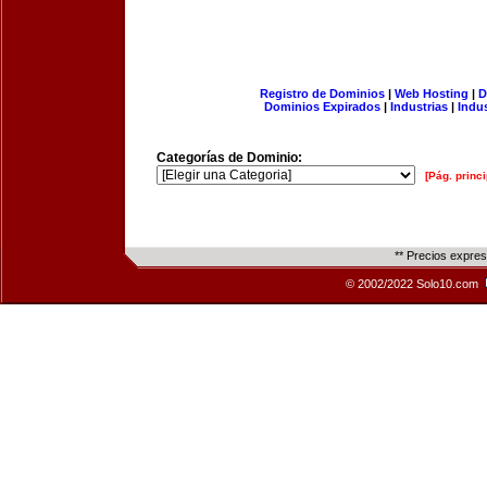
Registro de Dominios
|
Web Hosting
|
D
Dominios Expirados
|
Industrias
|
Indu
Categorías de Dominio:
[Pág. princi
** Precios expre
© 2002/2022 Solo10.com