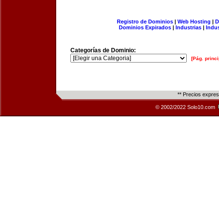
Registro de Dominios
|
Web Hosting
|
D
Dominios Expirados
|
Industrias
|
Indu
Categorías de Dominio:
[Pág. princi
** Precios expre
© 2002/2022 Solo10.com