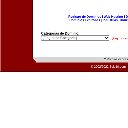
Registro de Dominios
|
Web Hosting
|
D
Dominios Expirados
|
Industrias
|
Indu
Categorías de Dominio:
[Pág. princi
** Precios expre
© 2002/2022 Solo10.com