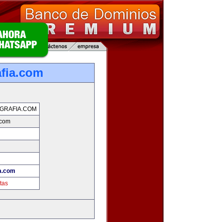
afia.com
GRAFIA.COM
.com
ia.com
tas