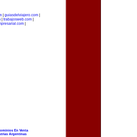
m
|
guiasdelviajero.com
|
m
|
trabajosweb.com
|
presarial.com
|
ominios En Venta
strias Argentinas