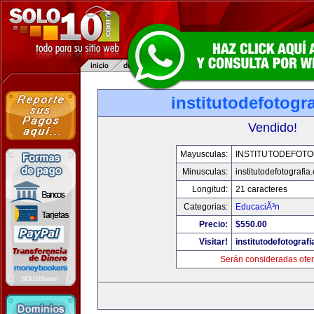
institutodefotogr
Vendido!
Mayusculas:
INSTITUTODEFOTO
Minusculas:
institutodefotografia
Longitud:
21 caracteres
Categorias:
EducaciÃ³n
Precio:
$550.00
Visitar!
institutodefotograf
Serán consideradas ofer