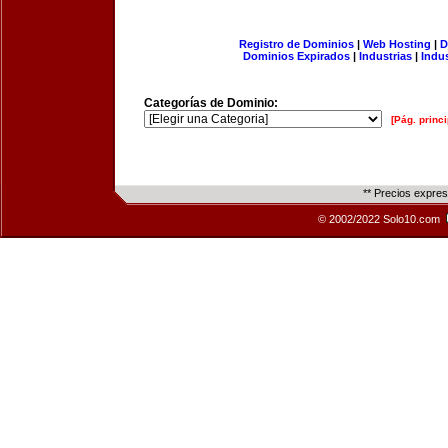
Registro de Dominios
|
Web Hosting
|
D
Dominios Expirados
|
Industrias
|
Indu
Categorías de Dominio:
[Pág. princi
** Precios expre
© 2002/2022 Solo10.com