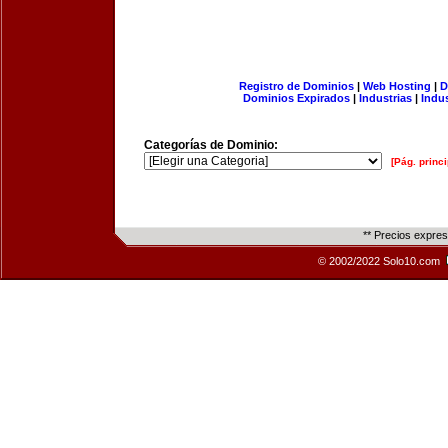
Registro de Dominios
|
Web Hosting
|
D
Dominios Expirados
|
Industrias
|
Indu
Categorías de Dominio:
[Pág. princi
** Precios expre
© 2002/2022 Solo10.com