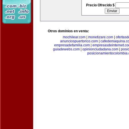
Precio Ofrecido $
Otros dominios en venta:
mochilear.com
|
monetizare.com
|
ofertas
anunciospuertorico.com
|
cafedemaquina.c
empresadefamilia.com
|
empresasdeinternet.c
guiadewebs.com
|
opinionciudadana.com
|
posi
posicionamientocolombia