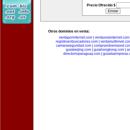
Precio Ofrecido $
Otros dominios en venta:
ventaporinternet.com
|
ventasviainternet.com
registroenbuscadores.com
|
ventamultinivel.c
camaraseguridad.com
|
comprandoenlared.co
guiabeijing.com
|
guiahongkong.com
|
a
directorioparaguay.com
|
guiadaempresa.