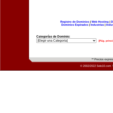
Registro de Dominios
|
Web Hosting
|
D
Dominios Expirados
|
Industrias
|
Indu
Categorías de Dominio:
[Pág. princi
** Precios expre
© 2002/2022 Solo10.com