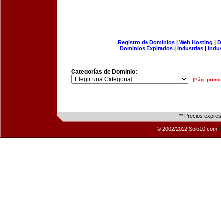
Registro de Dominios
|
Web Hosting
|
D
Dominios Expirados
|
Industrias
|
Indu
Categorías de Dominio:
[Pág. princi
** Precios expre
© 2002/2022 Solo10.com