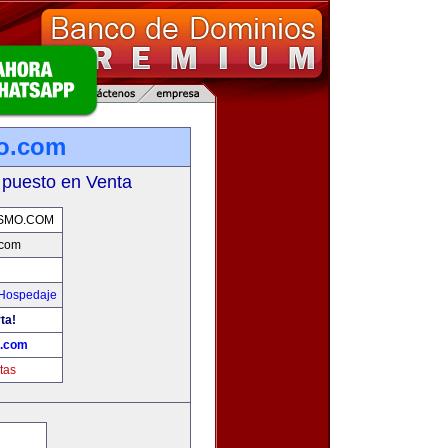
mo.com
 puesto en Venta
SMO.COM
.com
 Hospedaje
ta!
o.com
tas