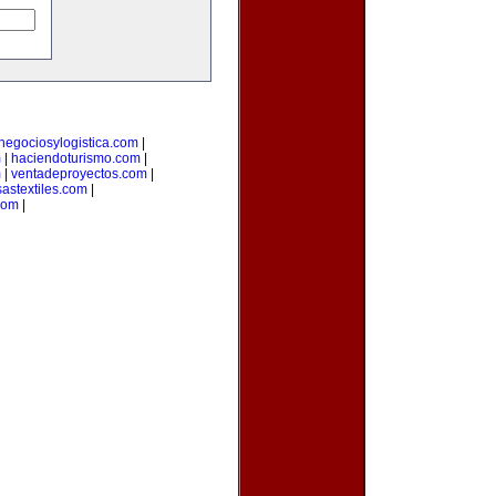
negociosylogistica.com
|
m
|
haciendoturismo.com
|
m
|
ventadeproyectos.com
|
astextiles.com
|
com
|