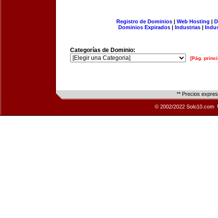
Registro de Dominios
|
Web Hosting
|
D
Dominios Expirados
|
Industrias
|
Indu
Categorías de Dominio:
[Pág. princi
** Precios expre
© 2002/2022 Solo10.com