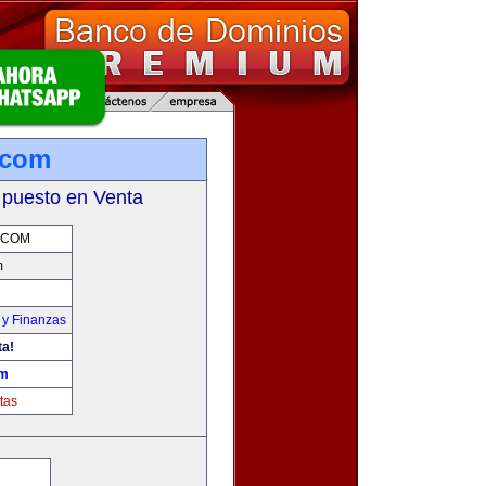
.com
 puesto en Venta
.COM
m
 y Finanzas
ta!
om
tas