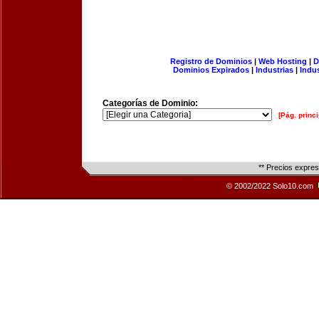
Registro de Dominios
|
Web Hosting
|
D
Dominios Expirados
|
Industrias
|
Indu
Categorías de Dominio:
[Pág. princi
** Precios expre
© 2002/2022 Solo10.com