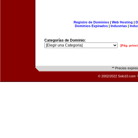
Registro de Dominios
|
Web Hosting
|
D
Dominios Expirados
|
Industrias
|
Indu
Categorías de Dominio:
[Pág. princi
** Precios expre
© 2002/2022 Solo10.com