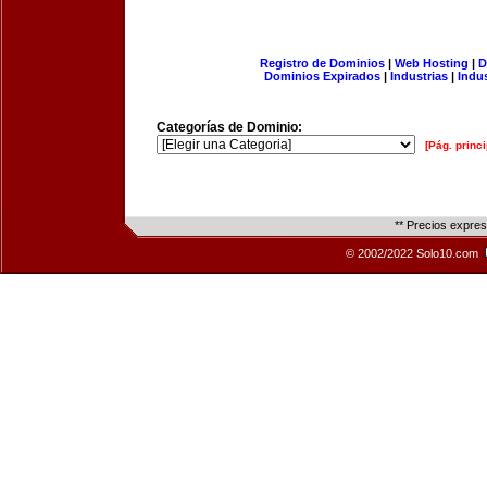
Registro de Dominios
|
Web Hosting
|
D
Dominios Expirados
|
Industrias
|
Indu
Categorías de Dominio:
[Pág. princi
** Precios expre
© 2002/2022 Solo10.com