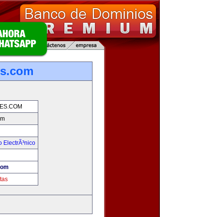
es.com
ES.COM
om
 ElectrÃ³nico
com
tas