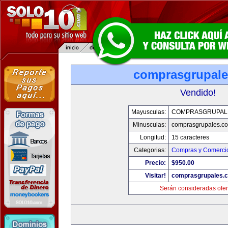
comprasgrupal
Vendido!
Mayusculas:
COMPRASGRUPAL
Minusculas:
comprasgrupales.c
Longitud:
15 caracteres
Categorias:
Compras y Comercio
Precio:
$950.00
Visitar!
comprasgrupales.
Serán consideradas ofer