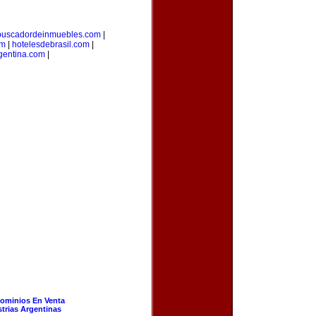
buscadordeinmuebles.com
|
om
|
hotelesdebrasil.com
|
gentina.com
|
ominios En Venta
strias Argentinas