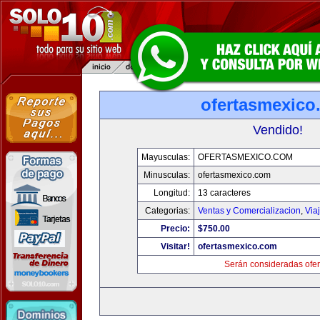
ofertasmexico
Vendido!
Mayusculas:
OFERTASMEXICO.COM
Minusculas:
ofertasmexico.com
Longitud:
13 caracteres
Categorias:
Ventas y Comercializacion
,
Via
Precio:
$750.00
Visitar!
ofertasmexico.com
Serán consideradas ofer