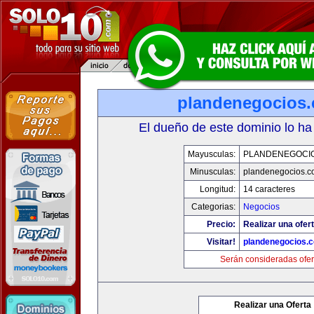
plandenegocios.
El dueño de este dominio lo ha
Mayusculas:
PLANDENEGOCIO
Minusculas:
plandenegocios.c
Longitud:
14 caracteres
Categorias:
Negocios
Precio:
Realizar una ofert
Visitar!
plandenegocios.
Serán consideradas ofer
Realizar una Oferta