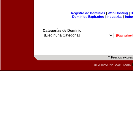
Registro de Dominios
|
Web Hosting
|
D
Dominios Expirados
|
Industrias
|
Indu
Categorías de Dominio:
[Pág. princi
** Precios expre
© 2002/2022 Solo10.com