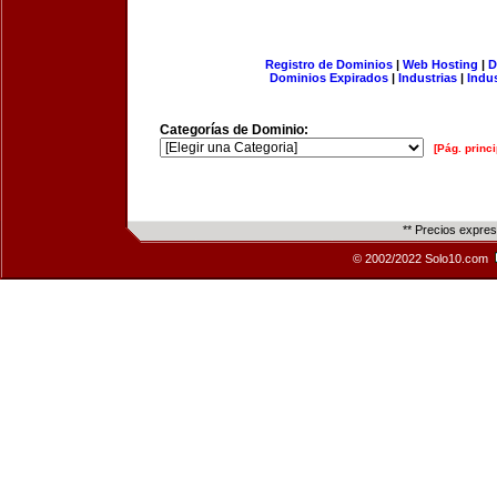
Registro de Dominios
|
Web Hosting
|
D
Dominios Expirados
|
Industrias
|
Indu
Categorías de Dominio:
[Pág. princi
** Precios expre
© 2002/2022 Solo10.com