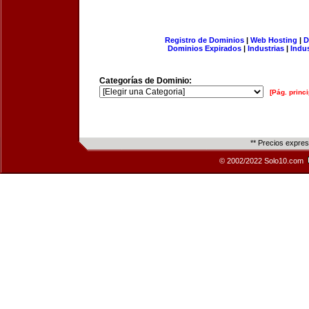
Registro de Dominios
|
Web Hosting
|
D
Dominios Expirados
|
Industrias
|
Indu
Categorías de Dominio:
[Pág. princi
** Precios expre
© 2002/2022 Solo10.com