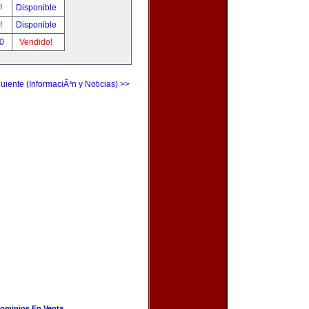
r!
Disponible
r!
Disponible
00
Vendido!
uiente (InformaciÃ³n y Noticias) >>
ominios En Venta