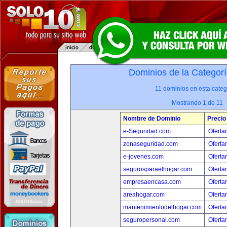
Dominios de la Categorí
11 dominios en esta categ
Mostrando 1 de 11
Nombre de Dominio
Precio
e-Seguridad.com
Oferta
zonaseguridad.com
Oferta
e-jovenes.com
Oferta
segurosparaelhogar.com
Oferta
empresaencasa.com
Oferta
areahogar.com
Oferta
mantenimientodelhogar.com
Oferta
seguropersonal.com
Oferta